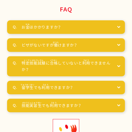
FAQ
お
金
はかかりますか？
ビザがないですが
働
けますか？
特定技能試験
に
合格
していないと
利用
できません
か？
留学生
でも
利用
できますか？
技能実習生
でも
利用
できますか？