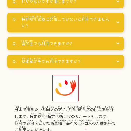
ビザがないですが
働
けますか？
特定技能試験
に
合格
していないと
利用
できません
か？
留学生
でも
利用
できますか？
技能実習生
でも
利用
できますか？
日本
で
働
きたい
外国人
の
方
に、
外食
・
飲食店
の
仕事
を
紹介
します。
特定技能
・
特定活動
ビザのサポートもします。
政府
の
認可
を
受
けた
職業紹介会社
で、
外国人
の
方
は
無料
で
ご
利用
いただけます。