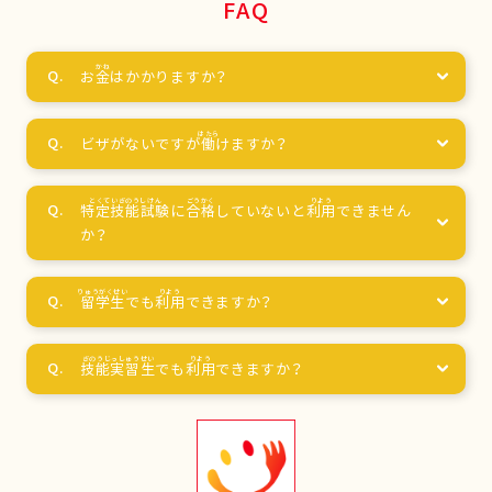
FAQ
お
金
はかかりますか？
ビザがないですが
働
けますか？
特定技能試験
に
合格
していないと
利用
できません
か？
留学生
でも
利用
できますか？
技能実習生
でも
利用
できますか？