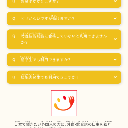
お
金
はかかりますか？
ビザがないですが
働
けますか？
特定技能試験
に
合格
していないと
利用
できません
か？
留学生
でも
利用
できますか？
技能実習生
でも
利用
できますか？
日本
で
働
きたい
外国人
の
方
に、
外食
・
飲食店
の
仕事
を
紹介