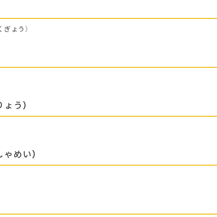
くぎょう）
りょう）
しゃめい）