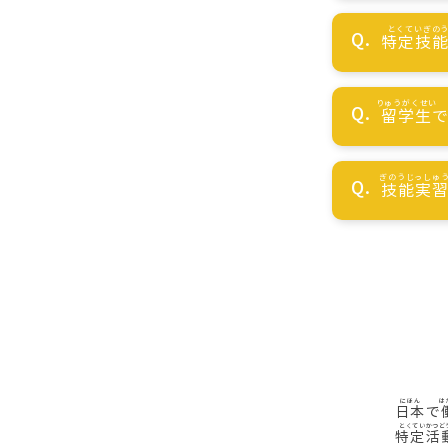
特定技
留学生
技能実
日本
で
特定活