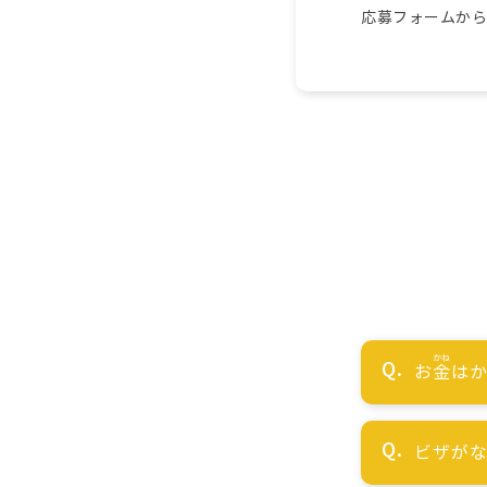
応募フォームか
お
金
はか
ビザが