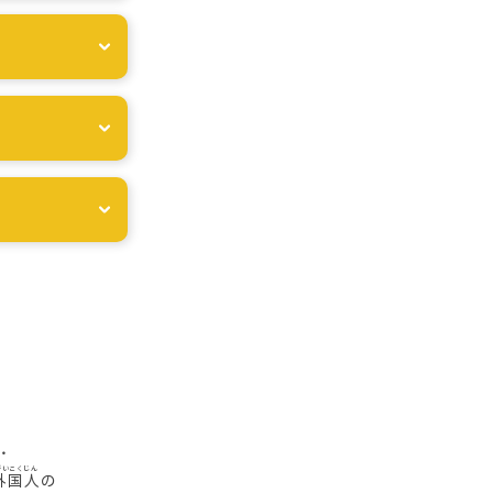
・
外国人
の