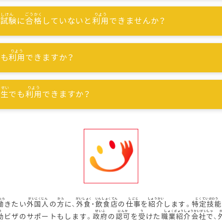
能試験
に
合格
していないと
利用
できませんか？
でも
利用
できますか？
習生
でも
利用
できますか？
働
きたい
外国人
の
方
に、
外食
・
飲食店
の
仕事
を
紹介
します。
特定技能
動
ビザのサポートもします。
政府
の
認可
を
受
けた
職業紹介会社
で、