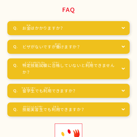
FAQ
お
金
はかかりますか？
ビザがないですが
働
けますか？
特定技能試験
に
合格
していないと
利用
できません
か？
留学生
でも
利用
できますか？
技能実習生
でも
利用
できますか？