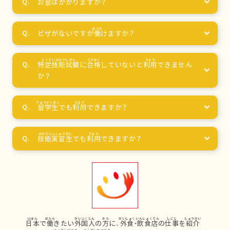
お
金
はかかりますか？
ビザがないですが
働
けますか？
特定技能試験
に
合格
していないと
利用
できません
か？
留学生
でも
利用
できますか？
技能実習生
でも
利用
できますか？
日本
で
働
きたい
外国人
の
方
に、
外食
・
飲食店
の
仕事
を
紹介