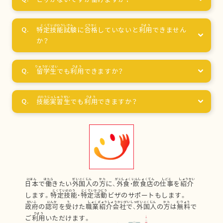
特定技能試験
に
合格
していないと
利用
できません
か？
留学生
でも
利用
できますか？
技能実習生
でも
利用
できますか？
日本
で
働
きたい
外国人
の
方
に、
外食
・
飲食店
の
仕事
を
紹介
します。
特定技能
・
特定活動
ビザのサポートもします。
政府
の
認可
を
受
けた
職業紹介会社
で、
外国人
の
方
は
無料
で
ご
利用
いただけます。