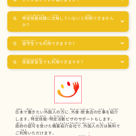
特定技能試験
に
合格
していないと
利用
できません
か？
留学生
でも
利用
できますか？
技能実習生
でも
利用
できますか？
日本
で
働
きたい
外国人
の
方
に、
外食
・
飲食店
の
仕事
を
紹介
します。
特定技能
・
特定活動
ビザのサポートもします。
政府
の
認可
を
受
けた
職業紹介会社
で、
外国人
の
方
は
無料
で
ご
利用
いただけます。