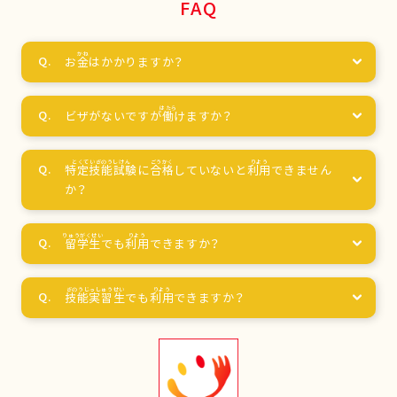
FAQ
お
金
はかかりますか？
ビザがないですが
働
けますか？
特定技能試験
に
合格
していないと
利用
できません
か？
留学生
でも
利用
できますか？
技能実習生
でも
利用
できますか？