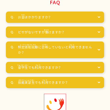
FAQ
お
金
はかかりますか？
ビザがないですが
働
けますか？
特定技能試験
に
合格
していないと
利用
できません
か？
留学生
でも
利用
できますか？
技能実習生
でも
利用
できますか？