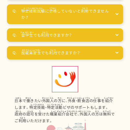
特定技能試験
に
合格
していないと
利用
できません
か？
留学生
でも
利用
できますか？
技能実習生
でも
利用
できますか？
日本
で
働
きたい
外国人
の
方
に、
外食
・
飲食店
の
仕事
を
紹介
します。
特定技能
・
特定活動
ビザのサポートもします。
政府
の
認可
を
受
けた
職業紹介会社
で、
外国人
の
方
は
無料
で
ご
利用
いただけます。