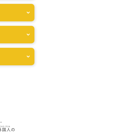
・
外国人
の