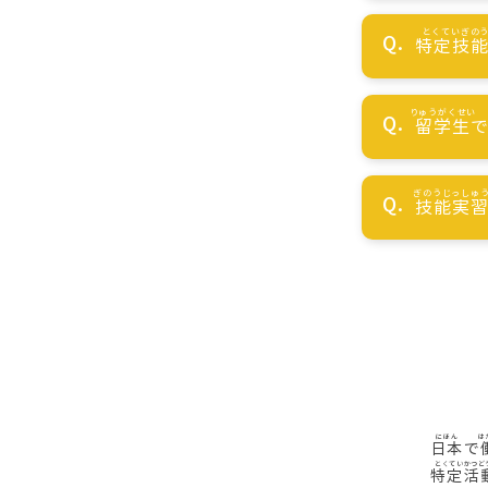
特定技
留学生
技能実
日本
で
特定活