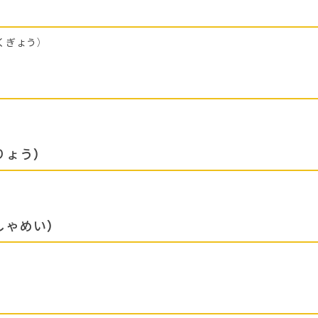
くぎょう）
りょう）
しゃめい）