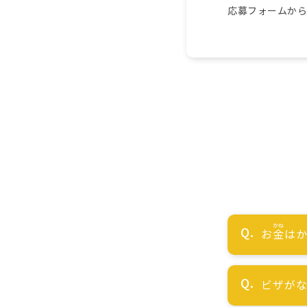
応募フォームか
お
金
はか
ビザが