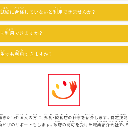
能試験
に
合格
していないと
利用
できませんか？
でも
利用
できますか？
習生
でも
利用
できますか？
働
きたい
外国人
の
方
に、
外食
・
飲食店
の
仕事
を
紹介
します。
特定技能
動
ビザのサポートもします。
政府
の
認可
を
受
けた
職業紹介会社
で、