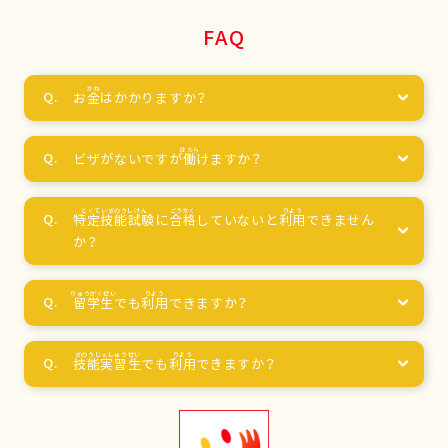
FAQ
お
金
はかかりますか？
ビザがないですが
働
けますか？
特定技能試験
に
合格
していないと
利用
できません
か？
留学生
でも
利用
できますか？
技能実習生
でも
利用
できますか？