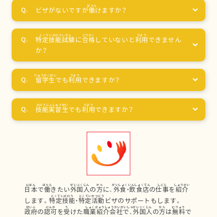
ビザがないですが
働
けますか？
特定技能試験
に
合格
していないと
利用
できません
か？
留学生
でも
利用
できますか？
技能実習生
でも
利用
できますか？
日本
で
働
きたい
外国人
の
方
に、
外食
・
飲食店
の
仕事
を
紹介
します。
特定技能
・
特定活動
ビザのサポートもします。
政府
の
認可
を
受
けた
職業紹介会社
で、
外国人
の
方
は
無料
で