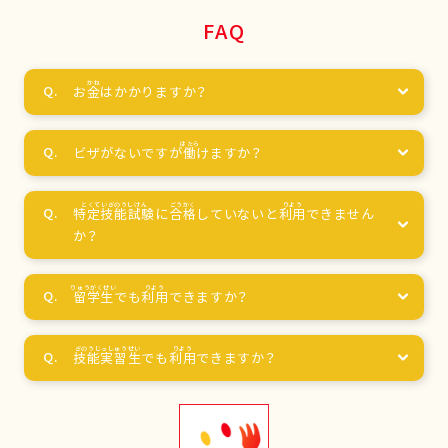
FAQ
お
金
はかかりますか？
ビザがないですが
働
けますか？
特定技能試験
に
合格
していないと
利用
できません
か？
留学生
でも
利用
できますか？
技能実習生
でも
利用
できますか？