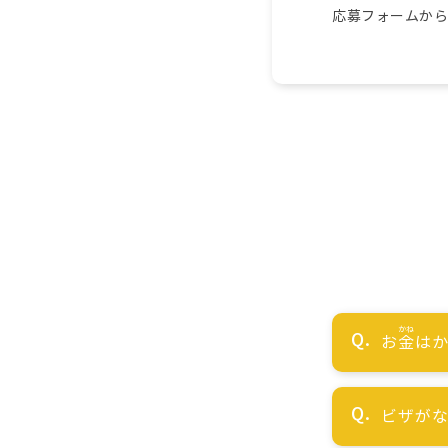
応募フォームか
お
金
はか
ビザが