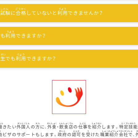
能試験
に
合格
していないと
利用
できませんか？
でも
利用
できますか？
習生
でも
利用
できますか？
働
きたい
外国人
の
方
に、
外食
・
飲食店
の
仕事
を
紹介
します。
特定技能
動
ビザのサポートもします。
政府
の
認可
を
受
けた
職業紹介会社
で、