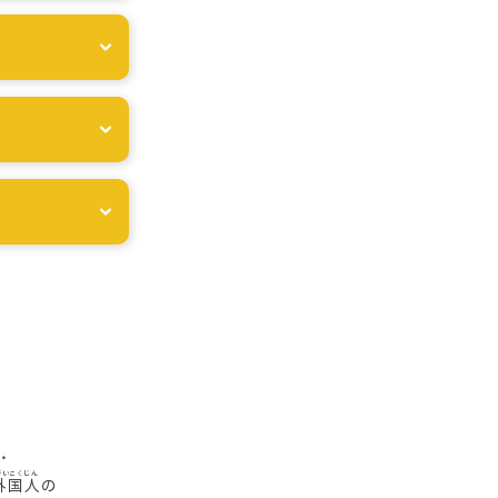
・
外国人
の