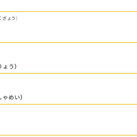
くぎょう）
りょう）
しゃめい）