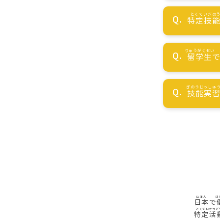
特定技
留学生
技能実
日本
で
特定活