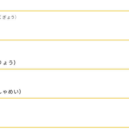
くぎょう）
りょう）
しゃめい）