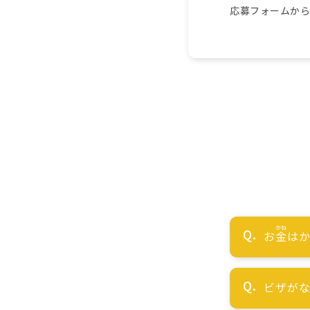
応募フォームか
お
金
はか
ビザが