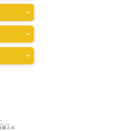
・
外国人
の