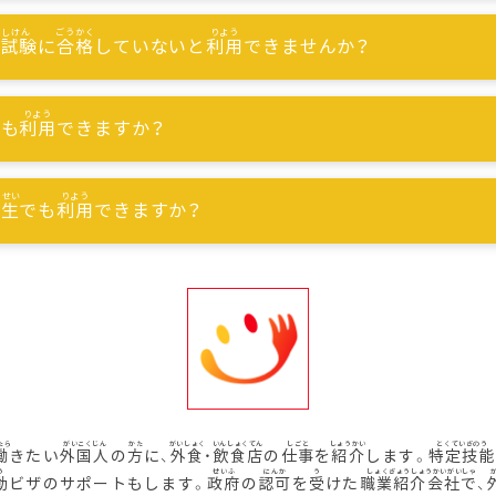
能試験
に
合格
していないと
利用
できませんか？
でも
利用
できますか？
習生
でも
利用
できますか？
働
きたい
外国人
の
方
に、
外食
・
飲食店
の
仕事
を
紹介
します。
特定技能
動
ビザのサポートもします。
政府
の
認可
を
受
けた
職業紹介会社
で、