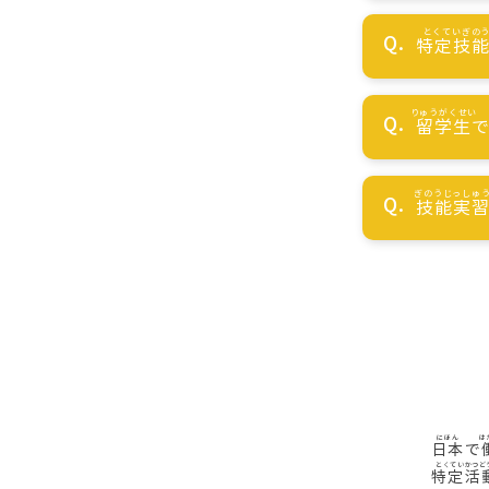
特定技
留学生
技能実
日本
で
特定活