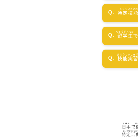
特定技
留学生
技能実
日本
で
特定活