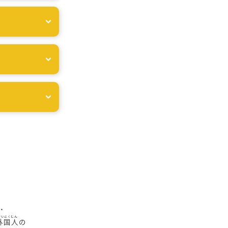
・
外国人
の