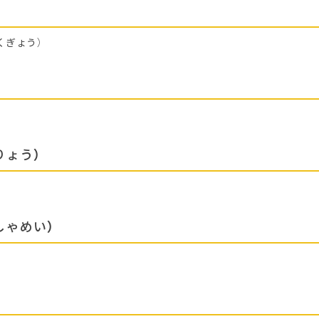
くぎょう）
りょう）
しゃめい）