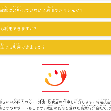
能試験
に
合格
していないと
利用
できませんか？
でも
利用
できますか？
習生
でも
利用
できますか？
働
きたい
外国人
の
方
に、
外食
・
飲食店
の
仕事
を
紹介
します。
特定技能
動
ビザのサポートもします。
政府
の
認可
を
受
けた
職業紹介会社
で、