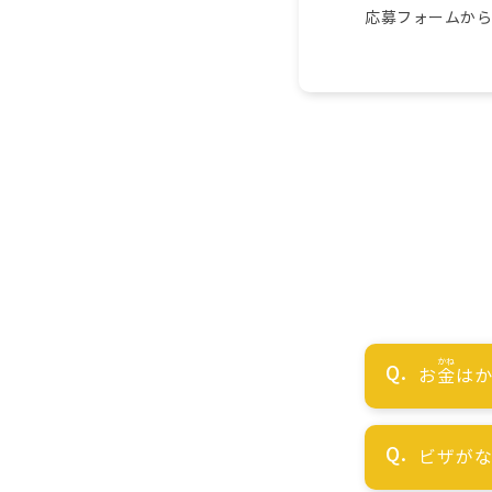
応募フォームか
お
金
はか
ビザが