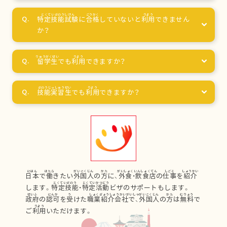
特定技能試験
に
合格
していないと
利用
できません
か？
留学生
でも
利用
できますか？
技能実習生
でも
利用
できますか？
日本
で
働
きたい
外国人
の
方
に、
外食
・
飲食店
の
仕事
を
紹介
します。
特定技能
・
特定活動
ビザのサポートもします。
政府
の
認可
を
受
けた
職業紹介会社
で、
外国人
の
方
は
無料
で
ご
利用
いただけます。