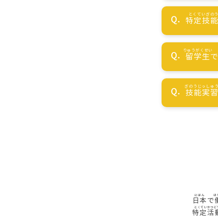
特定技
留学生
技能実
日本
で
特定活