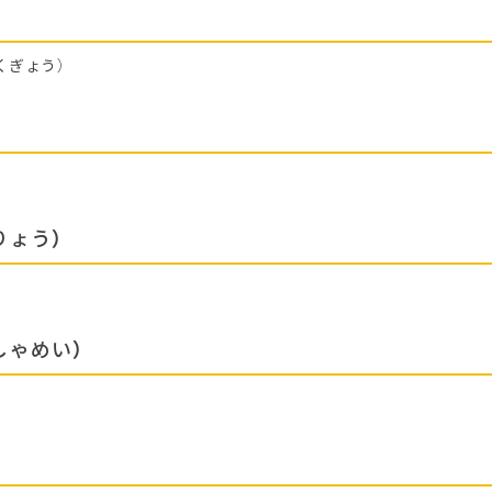
くぎょう）
りょう）
しゃめい）