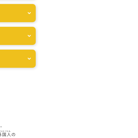
・
外国人
の