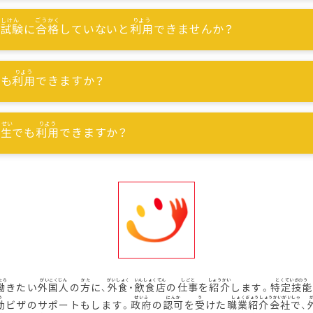
能試験
に
合格
していないと
利用
できませんか？
でも
利用
できますか？
習生
でも
利用
できますか？
働
きたい
外国人
の
方
に、
外食
・
飲食店
の
仕事
を
紹介
します。
特定技能
動
ビザのサポートもします。
政府
の
認可
を
受
けた
職業紹介会社
で、