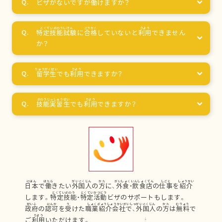
ビザがないですが
働
けますか？
特定技能試験
に
合格
していないと
利用
できません
か？
留学生
でも
利用
できますか？
技能実習生
でも
利用
できますか？
日本
で
働
きたい
外国人
の
方
に、
外食
・
飲食店
の
仕事
を
紹介
します。
特定技能
・
特定活動
ビザのサポートもします。
政府
の
認可
を
受
けた
職業紹介会社
で、
外国人
の
方
は
無料
で
ご
利用
いただけます。