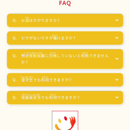
FAQ
お
金
はかかりますか？
ビザがないですが
働
けますか？
特定技能試験
に
合格
していないと
利用
できません
か？
留学生
でも
利用
できますか？
技能実習生
でも
利用
できますか？