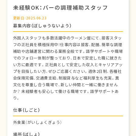
未経験OK：バーの調理補助スタッフ
更新日：2025.06.23
募集内容（ぼしゅうないよう）
外国人スタッフも多数活躍中のラーメン屋にて、接客スタッ
フの正社員を積極採用中！仕事内容は接客、配膳、簡単な調理
補助や店舗運営に関わる業務全般です。語学サポートや職場
でのフォロー体制が整っており、日本で安定した職に就きた
い方に最適です。正社員として安定した収入とキャリアアッ
プを目指したい方、ぜひご応募ください。週休2日制、各種社
会保険完備、交通費支給、制服貸与など福利厚生も充実。異
文化を尊重し合う職場で、新しい仲間と一緒に働きません
か？ 未経験者も安心して働ける職場です。語学サポートあ
り。
仕事（しごと）
外食業（がいしょくぎょう）
場所（ばしょ）