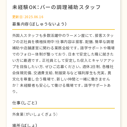
未経験OK：バーの調理補助スタッフ
更新日：2025.06.16
募集内容（ぼしゅうないよう）
外国人スタッフも多数活躍中のラーメン屋にて、接客スタッ
フの正社員を積極採用中！仕事内容は接客、配膳、簡単な調理
補助や店舗運営に関わる業務全般です。語学サポートや職場
でのフォロー体制が整っており、日本で安定した職に就きた
い方に最適です。正社員として安定した収入とキャリアアッ
プを目指したい方、ぜひご応募ください。週休2日制、各種社
会保険完備、交通費支給、制服貸与など福利厚生も充実。異
文化を尊重し合う職場で、新しい仲間と一緒に働きません
か？ 未経験者も安心して働ける職場です。語学サポートあ
り。
仕事（しごと）
外食業（がいしょくぎょう）
場所（ばしょ）