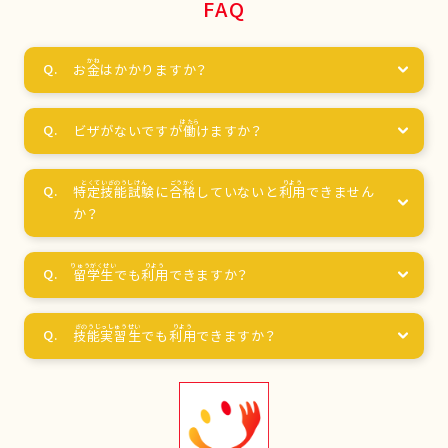
FAQ
お
金
はかかりますか？
ビザがないですが
働
けますか？
特定技能試験
に
合格
していないと
利用
できません
か？
留学生
でも
利用
できますか？
技能実習生
でも
利用
できますか？