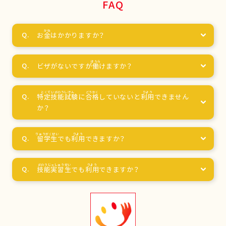
FAQ
お
金
はかかりますか？
ビザがないですが
働
けますか？
特定技能試験
に
合格
していないと
利用
できません
か？
留学生
でも
利用
できますか？
技能実習生
でも
利用
できますか？