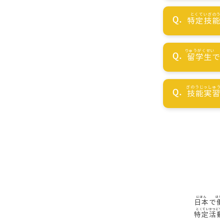
特定技
留学生
技能実
日本
で
特定活