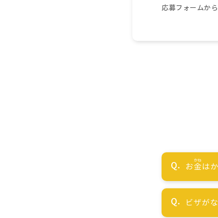
応募フォームか
お
金
はか
ビザが