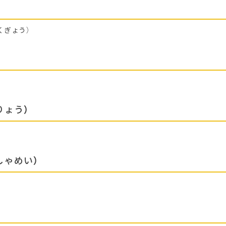
くぎょう）
りょう）
しゃめい）