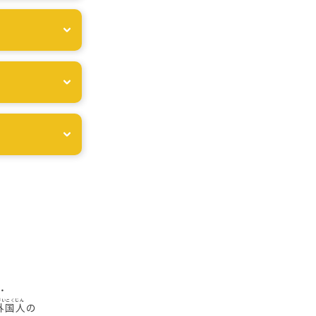
・
外国人
の