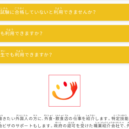
能試験
に
合格
していないと
利用
できませんか？
でも
利用
できますか？
習生
でも
利用
できますか？
働
きたい
外国人
の
方
に、
外食
・
飲食店
の
仕事
を
紹介
します。
特定技能
動
ビザのサポートもします。
政府
の
認可
を
受
けた
職業紹介会社
で、