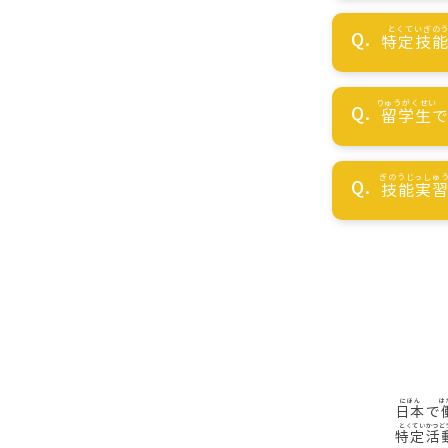
特定技
留学生
技能実
日本
で
特定活