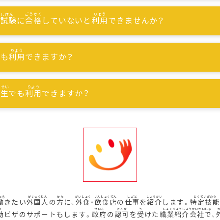
能試験
に
合格
していないと
利用
できませんか？
でも
利用
できますか？
習生
でも
利用
できますか？
働
きたい
外国人
の
方
に、
外食
・
飲食店
の
仕事
を
紹介
します。
特定技能
動
ビザのサポートもします。
政府
の
認可
を
受
けた
職業紹介会社
で、