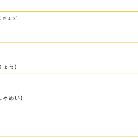
くぎょう）
りょう）
しゃめい）