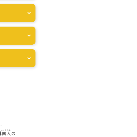
・
外国人
の