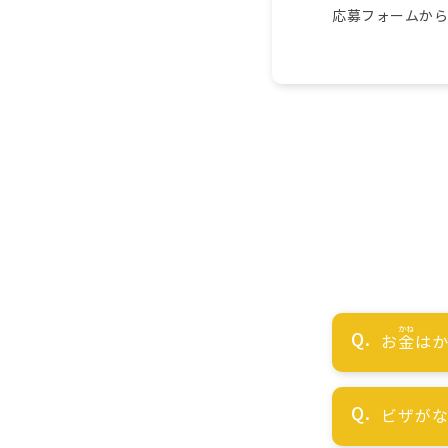
応募フォームか
お
金
はか
ビザが