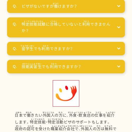
ビザがないですが
働
けますか？
特定技能試験
に
合格
していないと
利用
できません
か？
留学生
でも
利用
できますか？
技能実習生
でも
利用
できますか？
日本
で
働
きたい
外国人
の
方
に、
外食
・
飲食店
の
仕事
を
紹介
します。
特定技能
・
特定活動
ビザのサポートもします。
政府
の
認可
を
受
けた
職業紹介会社
で、
外国人
の
方
は
無料
で