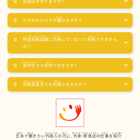
お
金
はかかりますか？
ビザがないですが
働
けますか？
特定技能試験
に
合格
していないと
利用
できません
か？
留学生
でも
利用
できますか？
技能実習生
でも
利用
できますか？
日本
で
働
きたい
外国人
の
方
に、
外食
・
飲食店
の
仕事
を
紹介