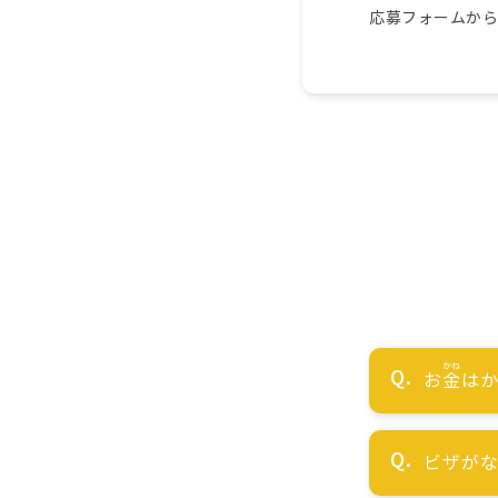
応募フォームか
お
金
はか
ビザが