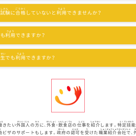
能試験
に
合格
していないと
利用
できませんか？
でも
利用
できますか？
習生
でも
利用
できますか？
働
きたい
外国人
の
方
に、
外食
・
飲食店
の
仕事
を
紹介
します。
特定技能
動
ビザのサポートもします。
政府
の
認可
を
受
けた
職業紹介会社
で、