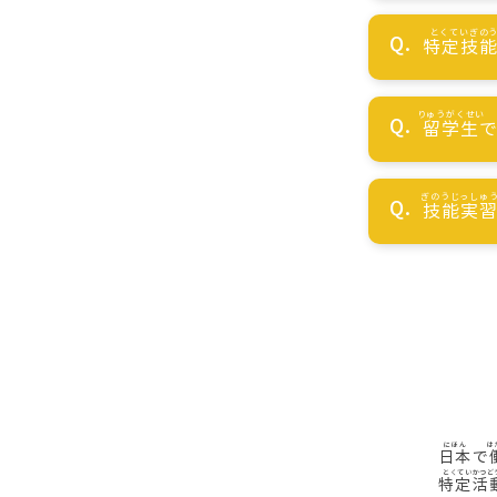
特定技
留学生
技能実
日本
で
特定活