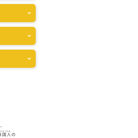
・
外国人
の