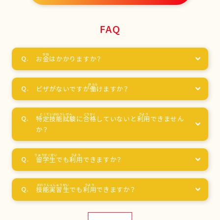
FAQ
お
金
はかかりますか？
ビザがないですが
働
けますか？
特定技能試験
に
合格
していないと
利用
できません
か？
留学生
でも
利用
できますか？
技能実習生
でも
利用
できますか？