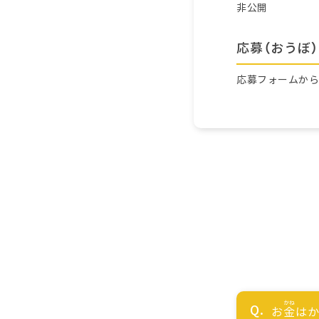
非公開
応募（おうぼ）
応募フォームか
お
金
はか