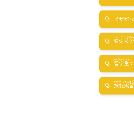
ビザが
特定技
留学生
技能実