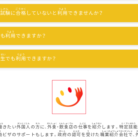
能試験
に
合格
していないと
利用
できませんか？
でも
利用
できますか？
習生
でも
利用
できますか？
働
きたい
外国人
の
方
に、
外食
・
飲食店
の
仕事
を
紹介
します。
特定技能
動
ビザのサポートもします。
政府
の
認可
を
受
けた
職業紹介会社
で、