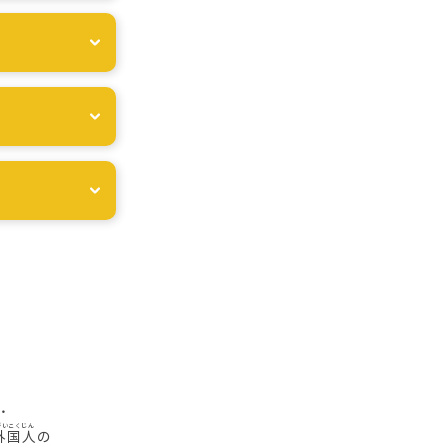
・
外国人
の