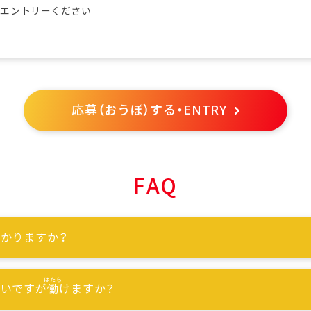
らエントリーください
応募（おうぼ）する・ENTRY
FAQ
かりますか？
ないですが
働
けますか？