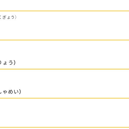
くぎょう）
りょう）
しゃめい）