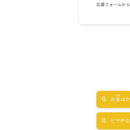
応募フォームか
お
金
はか
ビザが