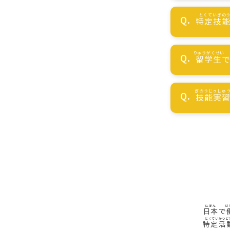
特定技
留学生
技能実
日本
で
特定活