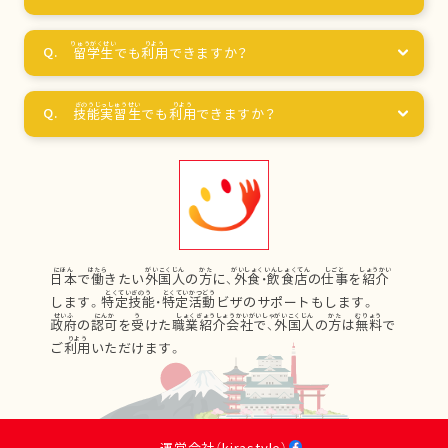
留学生
でも
利用
できますか？
技能実習生
でも
利用
できますか？
日本
で
働
きたい
外国人
の
方
に、
外食
・
飲食店
の
仕事
を
紹介
します。
特定技能
・
特定活動
ビザのサポートもします。
政府
の
認可
を
受
けた
職業紹介会社
で、
外国人
の
方
は
無料
で
ご
利用
いただけます。