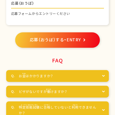
応募（おうぼ）
応募フォームからエントリーください
応募（おうぼ）する・ENTRY
FAQ
お
金
はかかりますか？
ビザがないですが
働
けますか？
特定技能試験
に
合格
していないと
利用
できません
か？