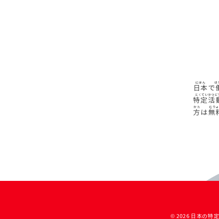
日本
で
特定活
方
は
無
© 2026 日本の特