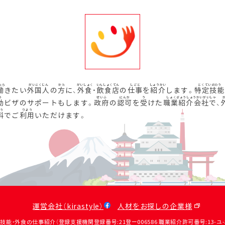
働
きたい
外国人
の
方
に、
外食
・
飲食店
の
仕事
を
紹介
します。
特定技能
動
ビザのサポートもします。
政府
の
認可
を
受
けた
職業紹介会社
で、
料
でご
利用
いただけます。
運営会社（kirastyle）
人材をお探しの企業様
定技能・外食の仕事紹介（登録支援機関登録番号:21登ー006586 職業紹介許可番号:13-ユ-31390