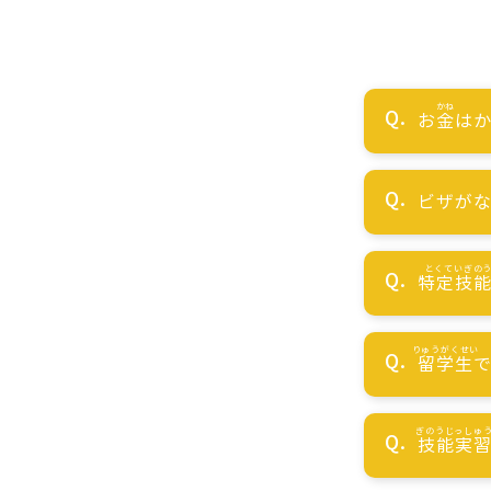
お
金
はか
ビザが
特定技
留学生
技能実