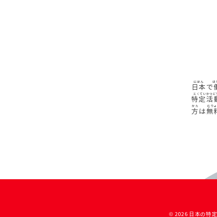
日本
で
特定活
方
は
無
© 2026 日本の特