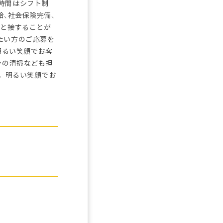
時間はシフト制
給、社会保険完備、
人と接することが
たい方のご応募を
明るい笑顔でお客
ンの清掃なども担
。 明るい笑顔でお