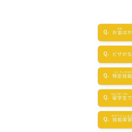
お
金
はか
ビザが
特定技
留学生
技能実