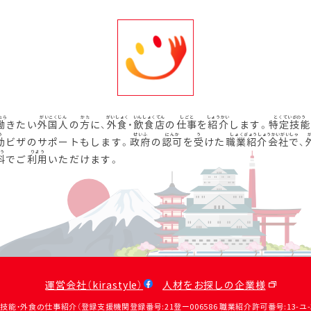
働
きたい
外国人
の
方
に、
外食
・
飲食店
の
仕事
を
紹介
します。
特定技能
動
ビザのサポートもします。
政府
の
認可
を
受
けた
職業紹介会社
で、
料
でご
利用
いただけます。
運営会社（kirastyle）
人材をお探しの企業様
定技能・外食の仕事紹介（登録支援機関登録番号:21登ー006586 職業紹介許可番号:13-ユ-31390