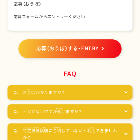
応募（おうぼ）
応募フォームからエントリーください
応募（おうぼ）する・ENTRY
FAQ
お
金
はかかりますか？
ビザがないですが
働
けますか？
特定技能試験
に
合格
していないと
利用
できません
か？