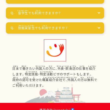
留学生
でも
利用
できますか？
技能実習生
でも
利用
できますか？
日本
で
働
きたい
外国人
の
方
に、
外食
・
飲食店
の
仕事
を
紹介
します。
特定技能
・
特定活動
ビザのサポートもします。
政府
の
認可
を
受
けた
職業紹介会社
で、
外国人
の
方
は
無料
で
ご
利用
いただけます。