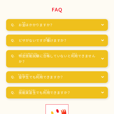
FAQ
お
金
はかかりますか？
ビザがないですが
働
けますか？
特定技能試験
に
合格
していないと
利用
できません
か？
留学生
でも
利用
できますか？
技能実習生
でも
利用
できますか？