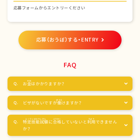
応募フォームからエントリーください
応募（おうぼ）する・ENTRY
FAQ
お
金
はかかりますか？
ビザがないですが
働
けますか？
特定技能試験
に
合格
していないと
利用
できません
か？