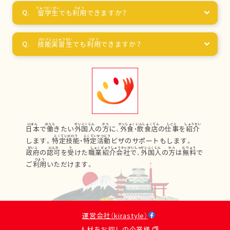
留学生
でも
利用
できますか？
技能実習生
でも
利用
できますか？
日本
で
働
きたい
外国人
の
方
に、
外食
・
飲食店
の
仕事
を
紹介
します。
特定技能
・
特定活動
ビザのサポートもします。
政府
の
認可
を
受
けた
職業紹介会社
で、
外国人
の
方
は
無料
で
ご
利用
いただけます。
運営会社（kirastyle）
人材をお探しの企業様