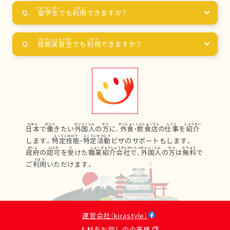
留学生
でも
利用
できますか？
技能実習生
でも
利用
できますか？
日本
で
働
きたい
外国人
の
方
に、
外食
・
飲食店
の
仕事
を
紹介
します。
特定技能
・
特定活動
ビザのサポートもします。
政府
の
認可
を
受
けた
職業紹介会社
で、
外国人
の
方
は
無料
で
ご
利用
いただけます。
運営会社（kirastyle）
人材をお探しの企業様