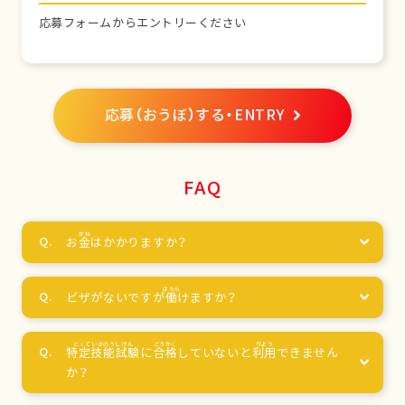
応募フォームからエントリーください
応募（おうぼ）する・ENTRY
FAQ
お
金
はかかりますか？
ビザがないですが
働
けますか？
特定技能試験
に
合格
していないと
利用
できません
か？