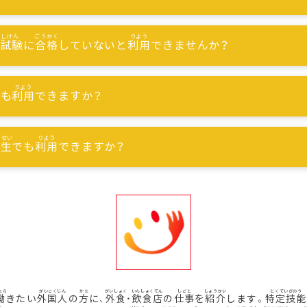
能試験
に
合格
していないと
利用
できませんか？
でも
利用
できますか？
習生
でも
利用
できますか？
働
きたい
外国人
の
方
に、
外食
・
飲食店
の
仕事
を
紹介
します。
特定技能