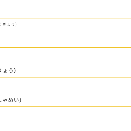
くぎょう）
りょう）
しゃめい）