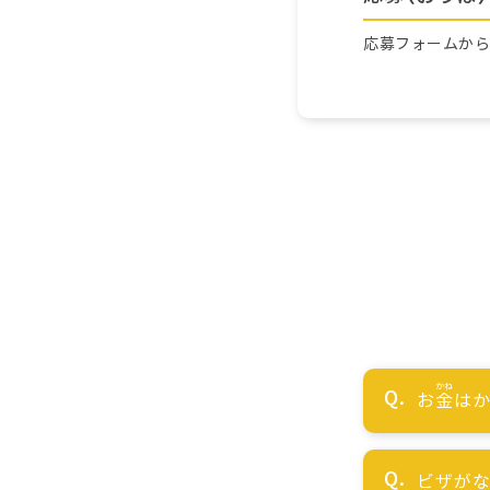
応募フォームか
お
金
はか
ビザが