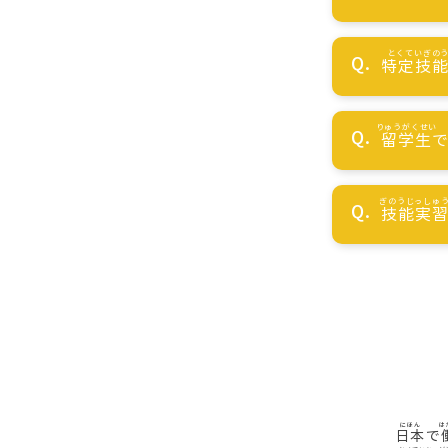
特定技
留学生
技能実
日本
で