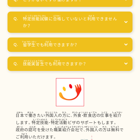
特定技能試験
に
合格
していないと
利用
できません
か？
留学生
でも
利用
できますか？
技能実習生
でも
利用
できますか？
日本
で
働
きたい
外国人
の
方
に、
外食
・
飲食店
の
仕事
を
紹介
します。
特定技能
・
特定活動
ビザのサポートもします。
政府
の
認可
を
受
けた
職業紹介会社
で、
外国人
の
方
は
無料
で
ご
利用
いただけます。