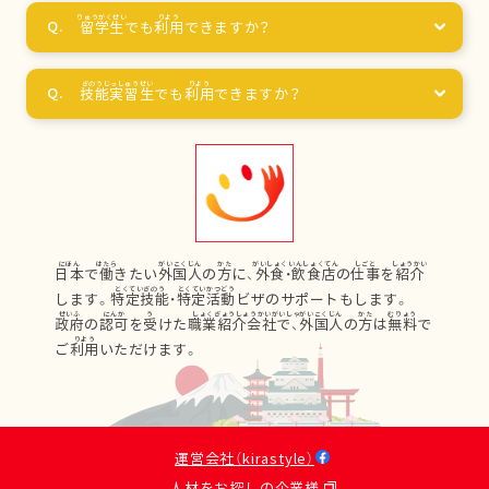
留学生
でも
利用
できますか？
技能実習生
でも
利用
できますか？
日本
で
働
きたい
外国人
の
方
に、
外食
・
飲食店
の
仕事
を
紹介
します。
特定技能
・
特定活動
ビザのサポートもします。
政府
の
認可
を
受
けた
職業紹介会社
で、
外国人
の
方
は
無料
で
ご
利用
いただけます。
運営会社（kirastyle）
人材をお探しの企業様