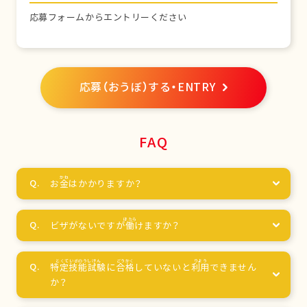
応募フォームからエントリーください
応募（おうぼ）する・ENTRY
FAQ
お
金
はかかりますか？
ビザがないですが
働
けますか？
特定技能試験
に
合格
していないと
利用
できません
か？