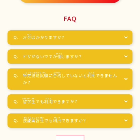
FAQ
お
金
はかかりますか？
ビザがないですが
働
けますか？
特定技能試験
に
合格
していないと
利用
できません
か？
留学生
でも
利用
できますか？
技能実習生
でも
利用
できますか？