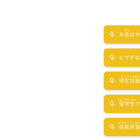
お
金
はか
ビザが
特定技
留学生
技能実