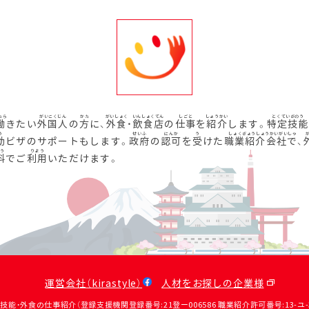
働
きたい
外国人
の
方
に、
外食
・
飲食店
の
仕事
を
紹介
します。
特定技能
動
ビザのサポートもします。
政府
の
認可
を
受
けた
職業紹介会社
で、
料
でご
利用
いただけます。
運営会社（kirastyle）
人材をお探しの企業様
定技能・外食の仕事紹介（登録支援機関登録番号:21登ー006586 職業紹介許可番号:13-ユ-31390