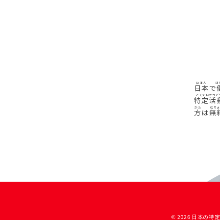
日本
で
特定活
方
は
無
© 2026 日本の特