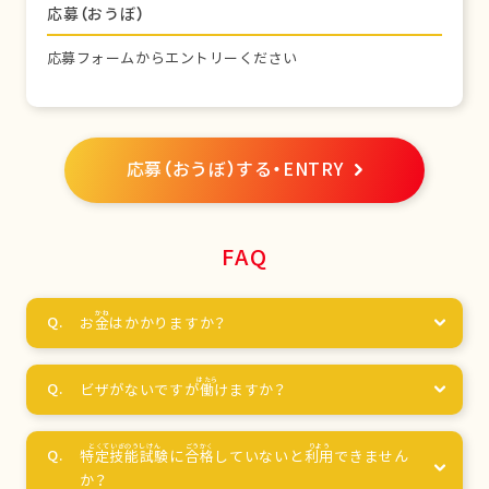
応募（おうぼ）
応募フォームからエントリーください
応募（おうぼ）する・ENTRY
FAQ
お
金
はかかりますか？
ビザがないですが
働
けますか？
特定技能試験
に
合格
していないと
利用
できません
か？