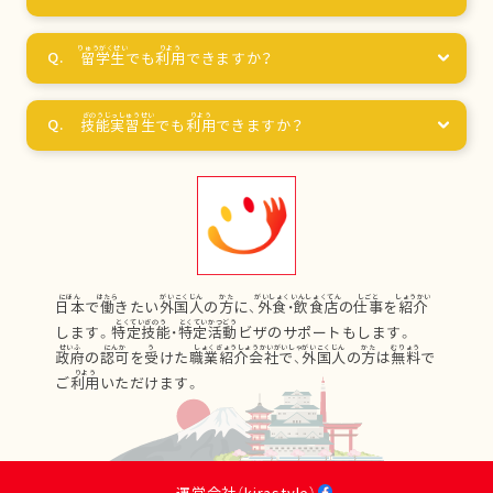
留学生
でも
利用
できますか？
技能実習生
でも
利用
できますか？
日本
で
働
きたい
外国人
の
方
に、
外食
・
飲食店
の
仕事
を
紹介
します。
特定技能
・
特定活動
ビザのサポートもします。
政府
の
認可
を
受
けた
職業紹介会社
で、
外国人
の
方
は
無料
で
ご
利用
いただけます。