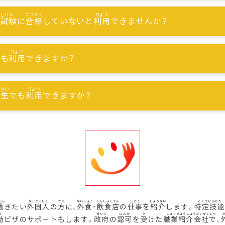
能試験
に
合格
していないと
利用
できませんか？
でも
利用
できますか？
習生
でも
利用
できますか？
働
きたい
外国人
の
方
に、
外食
・
飲食店
の
仕事
を
紹介
します。
特定技能
動
ビザのサポートもします。
政府
の
認可
を
受
けた
職業紹介会社
で、