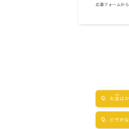
応募フォームか
お
金
はか
ビザが