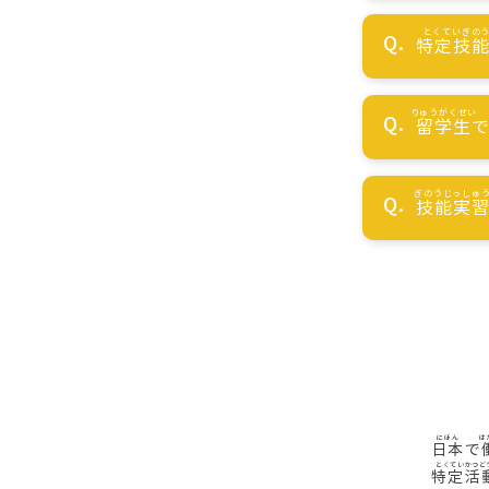
特定技
留学生
技能実
日本
で
特定活