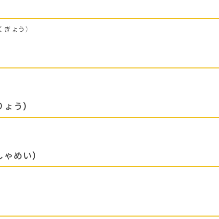
くぎょう）
りょう）
しゃめい）