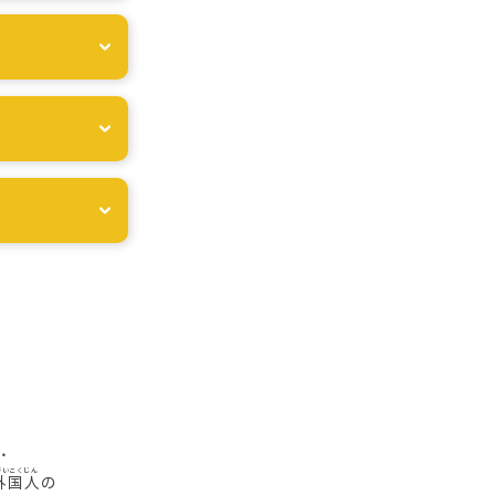
・
外国人
の