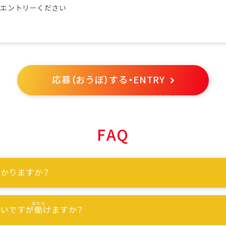
らエントリーください
応募（おうぼ）する・ENTRY
FAQ
かりますか？
ないですが
働
けますか？