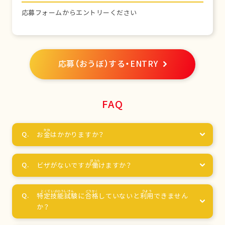
応募フォームからエントリーください
応募（おうぼ）する・ENTRY
FAQ
お
金
はかかりますか？
ビザがないですが
働
けますか？
特定技能試験
に
合格
していないと
利用
できません
か？