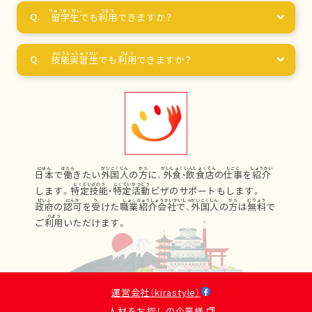
留学生
でも
利用
できますか？
技能実習生
でも
利用
できますか？
日本
で
働
きたい
外国人
の
方
に、
外食
・
飲食店
の
仕事
を
紹介
します。
特定技能
・
特定活動
ビザのサポートもします。
政府
の
認可
を
受
けた
職業紹介会社
で、
外国人
の
方
は
無料
で
ご
利用
いただけます。
運営会社（kirastyle）
人材をお探しの企業様