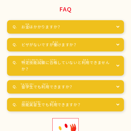
FAQ
お
金
はかかりますか？
ビザがないですが
働
けますか？
特定技能試験
に
合格
していないと
利用
できません
か？
留学生
でも
利用
できますか？
技能実習生
でも
利用
できますか？