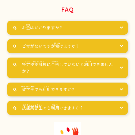
FAQ
お
金
はかかりますか？
ビザがないですが
働
けますか？
特定技能試験
に
合格
していないと
利用
できません
か？
留学生
でも
利用
できますか？
技能実習生
でも
利用
できますか？